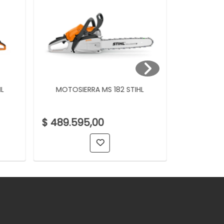
L
MOTOSIERRA MS 182 STIHL
CORTAM
$ 489.595,00
$ 423.01