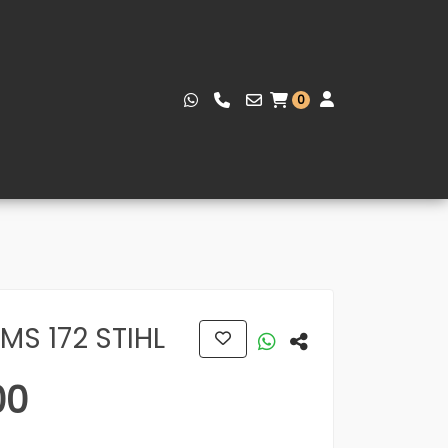
0
S 172 STIHL
00