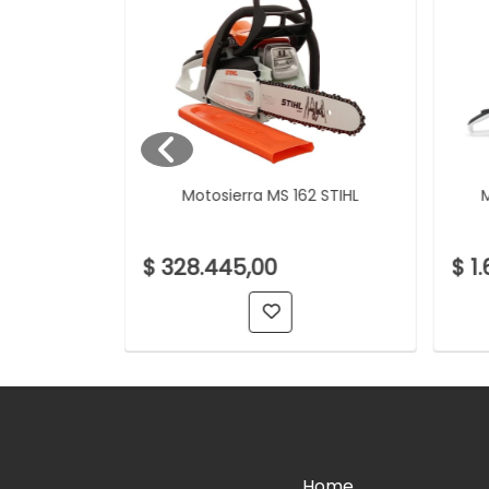
L GTA 26
Motosierra MS 162 STIHL
$ 328.445,00
$ 1
Home