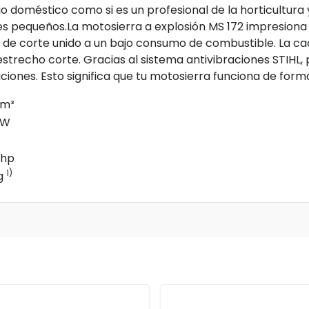
rio doméstico como si es un profesional de la horticultura 
les pequeños.La motosierra a explosión MS 172 impresiona
de corte unido a un bajo consumo de combustible. La cade
estrecho corte. Gracias al sistema antivibraciones STIHL,
ciones. Esto significa que tu motosierra funciona de form
cm³
kW
bhp
1)
kg