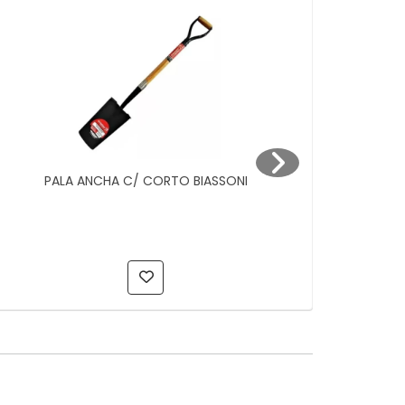
PALA ANCHA C/ CORTO BIASSONI
$ 1.625