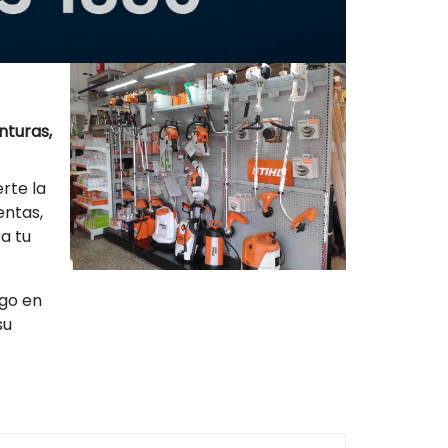
nturas,
rte la
entas,
a tu
ogo en
su