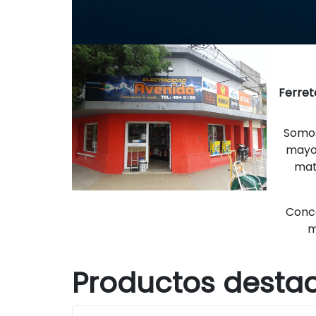
Ferret
Somos
mayor
mat
Conce
m
Productos desta